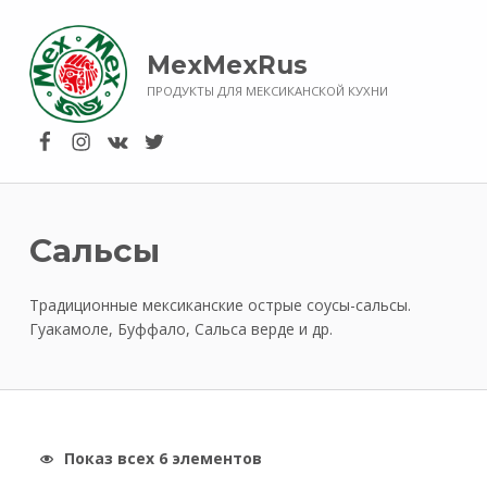
MexMexRus
ПРОДУКТЫ ДЛЯ МЕКСИКАНСКОЙ КУХНИ
MexMexRus on FaceBook
MexMexRus on Instagram
MexMeRus on VK
MexMexRus on Twitter
Сальсы
Традиционные мексиканские острые соусы-сальсы.
Гуакамоле, Буффало, Сальса верде и др.
Показ всех 6 элементов